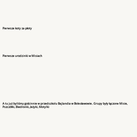
Pierwsze koty za płoty
Pierwsze urodzinki w Misiach
A tu już byliśmy gościnnie w przedszkolu Bajlandia w Bolesławowie.. Grupy były łączone Misie,
Pszczółki, Biedronki, Jeżyki, Motylki