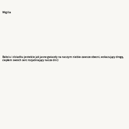
Wigilia
Babciu i dziadku jesteście jak jasne gwiazdy na naszym niebie-zawsze obecni, wskazujący drogę,
ciepłem swoich serc rozjaśniający nasze dni:)